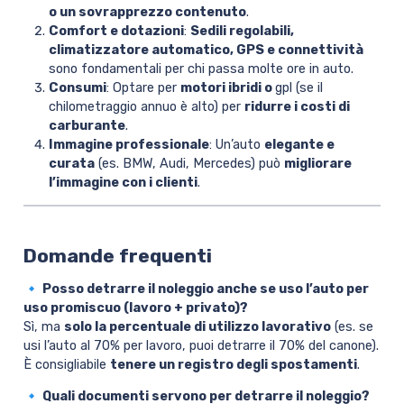
o un sovrapprezzo contenuto
.
Comfort e dotazioni
:
Sedili regolabili,
climatizzatore automatico, GPS e connettività
sono fondamentali per chi passa molte ore in auto.
Consumi
: Optare per
motori ibridi o
gpl (se il
chilometraggio annuo è alto) per
ridurre i costi di
carburante
.
Immagine professionale
: Un’auto
elegante e
curata
(es. BMW, Audi, Mercedes) può
migliorare
l’immagine con i clienti
.
Domande frequenti
🔹 Posso detrarre il noleggio anche se uso l’auto per
uso promiscuo (lavoro + privato)?
Sì, ma
solo la percentuale di utilizzo lavorativo
(es. se
usi l’auto al 70% per lavoro, puoi detrarre il 70% del canone).
È consigliabile
tenere un registro degli spostamenti
.
🔹 Quali documenti servono per detrarre il noleggio?