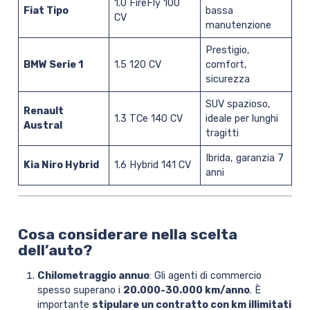
1.0 FireFly 100
Fiat Tipo
bassa
CV
manutenzione
Prestigio,
BMW Serie 1
1.5 120 CV
comfort,
sicurezza
SUV spazioso,
Renault
1.3 TCe 140 CV
ideale per lunghi
Austral
tragitti
Ibrida, garanzia 7
Kia Niro Hybrid
1.6 Hybrid 141 CV
anni
Cosa considerare nella scelta
dell’auto?
Chilometraggio annuo
: Gli agenti di commercio
spesso superano i
20.000-30.000 km/anno
. È
importante
stipulare un contratto con km illimitati