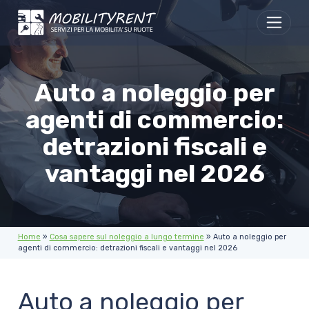
Skip to content
Auto a noleggio per
agenti di commercio:
detrazioni fiscali e
vantaggi nel 2026
Home
»
Cosa sapere sul noleggio a lungo termine
»
Auto a noleggio per
agenti di commercio: detrazioni fiscali e vantaggi nel 2026
Auto a noleggio per