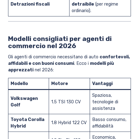
Detrazioni fiscali
detraibile
(per regime
ordinario).
Modelli consigliati per agenti di
commercio nel 2026
Gli agenti di commercio necessitano di auto
confortevoli,
affidabili e con buoni consumi
. Ecco i
modelli più
apprezzati
nel 2026:
Modello
Motore
Vantaggi
Spaziosa,
Volkswagen
1.5 TSI 130 CV
tecnologie di
Golf
assistenza
Toyota Corolla
Basso consumo,
1.8 Hybrid 122 CV
Hybrid
affidabilità
Economica,