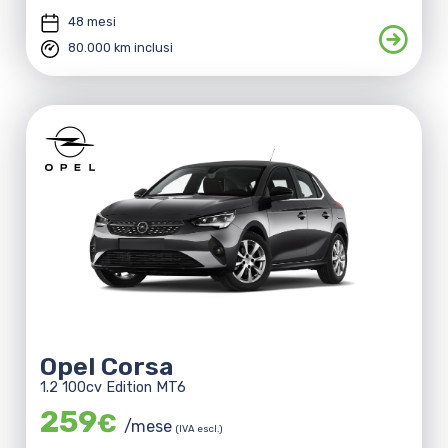
48 mesi
80.000 km inclusi
Opel Corsa
1.2 100cv Edition MT6
259
€
/mese
(IVA escl.)