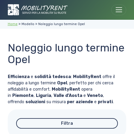
Skip to content
Home
»
Modello
»
Noleggio lungo termine Opel
Noleggio lungo termine
Opel
Efficienza
e
solidità
tedesca
:
MobilityRent
offre il
noleggio a lungo termine
Opel
, perfetto per chi cerca
affidabilità e comfort.
MobilityRent
opera
in
Piemonte
,
Liguria
,
Valle
d’Aosta
e
Veneto
,
offrendo
soluzioni
su misura
per
aziende
e
privati
.
Filtra