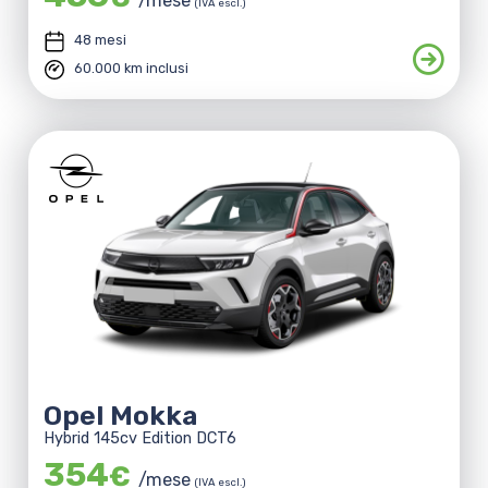
/mese
(IVA escl.)
48 mesi
60.000 km inclusi
Opel Mokka
Hybrid 145cv Edition DCT6
354
€
/mese
(IVA escl.)