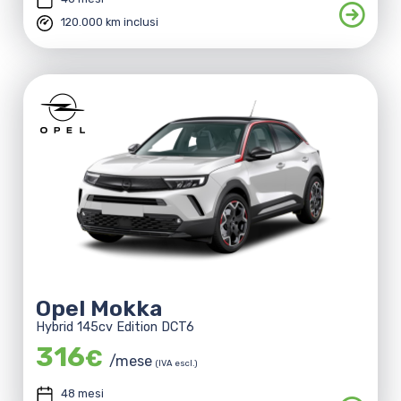
120.000 km inclusi
Opel Mokka
Hybrid 145cv Edition DCT6
316
€
/mese
(IVA escl.)
48 mesi