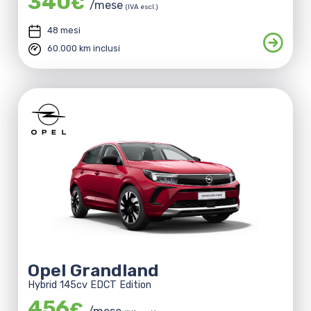
340
€
/mese
(IVA escl.)
48 mesi
60.000 km inclusi
Opel Grandland
Hybrid 145cv EDCT Edition
456
€