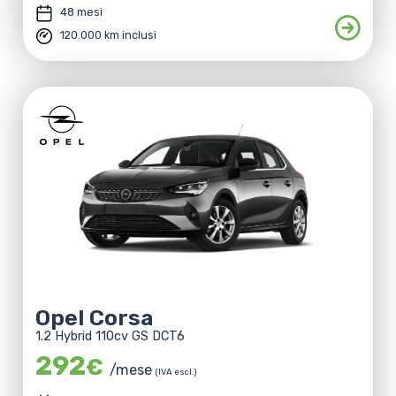
48 mesi
120.000 km inclusi
Opel Corsa
1.2 Hybrid 110cv GS DCT6
292
€
/mese
(IVA escl.)