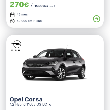
270
€
/mese
(IVA escl.)
48 mesi
40.000 km inclusi
Opel Corsa
1.2 Hybrid 110cv GS DCT6