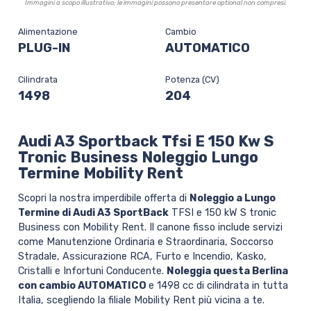
Immagini a scopo illustrativo; le immagini possono presentare optional non compresi.
Alimentazione
Cambio
PLUG-IN
AUTOMATICO
Cilindrata
Potenza (CV)
1498
204
Audi A3 Sportback Tfsi E 150 Kw S
Tronic Business Noleggio Lungo
Termine Mobility Rent
Scopri la nostra imperdibile offerta di
Noleggio a Lungo
Termine di Audi A3 SportBack
TFSI e 150 kW S tronic
Business con Mobility Rent. Il canone fisso include servizi
come Manutenzione Ordinaria e Straordinaria, Soccorso
Stradale, Assicurazione RCA, Furto e Incendio, Kasko,
Cristalli e Infortuni Conducente.
Noleggia questa Berlina
con cambio AUTOMATICO
e 1498 cc di cilindrata in tutta
Italia, scegliendo la filiale Mobility Rent più vicina a te.