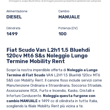
Immagini a scopo illustrativo; le immagini possono presentare optional non compresi.
Alimentazione
Cambio
DIESEL
MANUALE
Cilindrata
Potenza (CV)
1499
100
Fiat Scudo Van L2h1 1.5 Bluehdi
120cv Mt6 S&s Noleggio Lungo
Termine Mobility Rent
Scopri la nostra imperdibile offerta di
Noleggio a Lungo
Termine di Fiat Scudo
VAN L2H1 1.5 BlueHdi 120cv MT6
S&S con Mobility Rent. Il canone fisso include servizi come
Manutenzione Ordinaria e Straordinaria, Soccorso Stradale,
Assicurazione RCA, Furto e Incendio, Kasko, Cristalli e
Infortuni Conducente.
Noleggia questa furgone con
cambio MANUALE
e 1499 cc di cilindrata in tutta Italia,
scegliendo la filiale Mobility Rent più vicina a te.