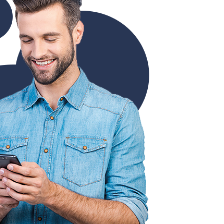
Pasquale
1 anno fa
4 mesi fa
tto!
Pubblicato su
Google
cato su
e