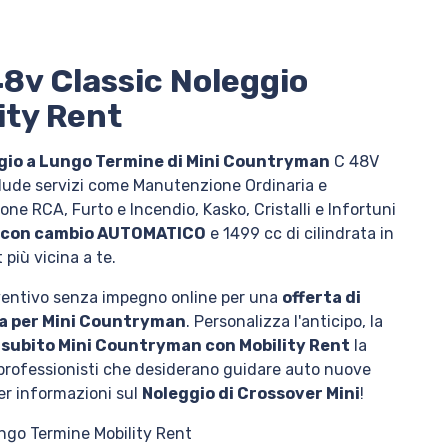
8v Classic Noleggio
ity Rent
gio a Lungo Termine di Mini Countryman
C 48V
nclude servizi come Manutenzione Ordinaria e
ne RCA, Furto e Incendio, Kasko, Cristalli e Infortuni
r con cambio AUTOMATICO
e 1499 cc di cilindrata in
t più vicina a te.
eventivo senza impegno online per una
offerta di
ta per Mini Countryman
. Personalizza l'anticipo, la
 subito Mini Countryman con Mobility Rent
la
ri professionisti che desiderano guidare auto nuove
per informazioni sul
Noleggio di Crossover Mini
!
ngo Termine Mobility Rent