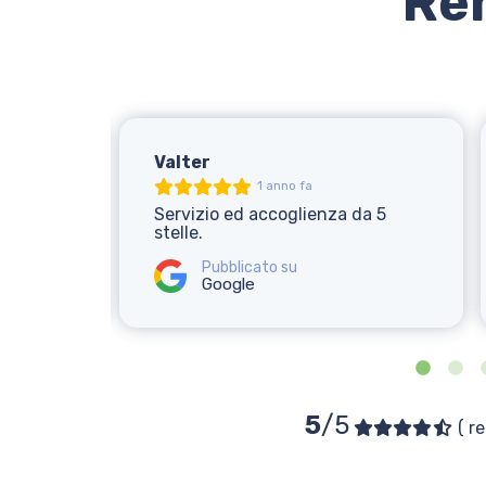
Re
Valter
1 anno fa
Servizio ed accoglienza da 5
stelle.
Pubblicato su
Google
5
/5
( r