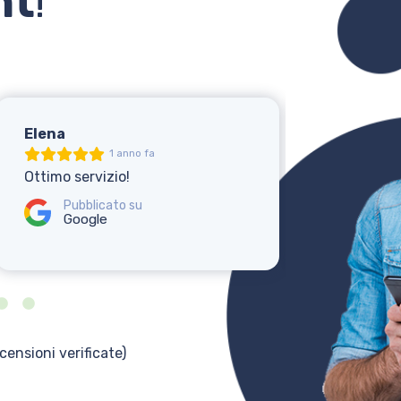
nt
!
Elena
Andrea
1 anno fa
Ottimo servizio!
Tutto perfe
Pubblicato su
Pubbli
Google
Googl
ecensioni verificate)