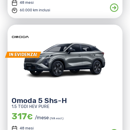
48 mesi
60.000 km inclusi
IN EVIDENZA!
Omoda 5 Shs-H
1.5 TGDI HEV PURE
317
€
/mese
(IVA escl.)
48 mesi