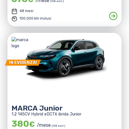
/mese
(IVA escl.)
48 mesi
100.000 km inclusi
IN EVIDENZA!
MARCA Junior
1.2 145CV Hybrid eDCT6 ibrida Junior
380
€
/mese
(IVA escl.)