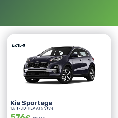
Kia Sportage
1.6 T-GDi HEV AT6 Style
576
€