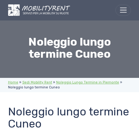
Skip to content
Noleggio lungo
termine Cuneo
Home
»
Sedi Mobility Rent
»
Noleggio Lungo Termine in Piemonte
»
Noleggio lungo termine Cuneo
Noleggio lungo termine
Cuneo