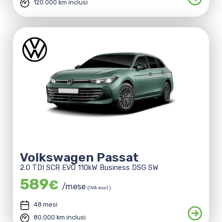
120.000 km inclusi
Volkswagen Passat
2.0 TDI SCR EVO 110kW Business DSG SW
589
€
/mese
(IVA escl.)
48 mesi
80.000 km inclusi