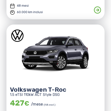
48 mesi
60.000 km inclusi
Volkswagen T-Roc
1.5 eTSI 110kW ACT Style DSG
427
€
/mese
(IVA escl.)